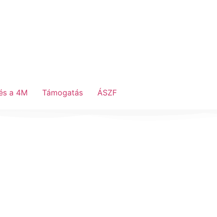
és a 4M
Támogatás
ÁSZF